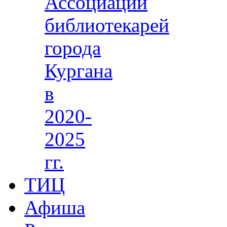
Ассоциации
библиотекарей
города
Кургана
в
2020-
2025
гг.
ТИЦ
Афиша