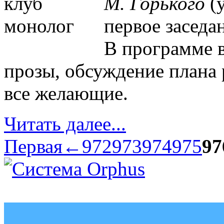
М. Горького
(у
первое заседа
В программе в
прозы, обсуждение плана
все желающие.
Читать далее...
Первая
←
972
973
974
975
97