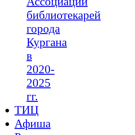
Ассоциации
библиотекарей
города
Кургана
в
2020-
2025
гг.
ТИЦ
Афиша